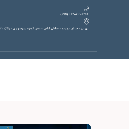
912-430-1781 (98+)
تهران - خیابان دماوند - خیابان کیایی - نبش کوچه شهسواری - پلاک 195
مجتمع دکتر افشار