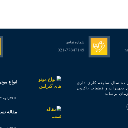
شماره تماس
021-77847149
n
انواع موت
ز ده سال سابقه کاری داری
 تجهیزات و قطعات تاکنون
مان برساند
19 ژانویه 2025
مقاله تس