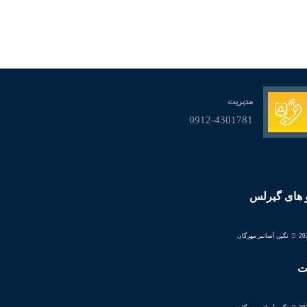
مدیریت
0912-4301781
و های گیرلس
نگین آسانبر مهرگان
ت